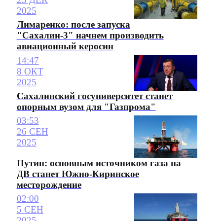
2025
Лимаренко: после запуска
"Сахалин-3" начнем производить
авиационный керосин
14:47
8 ОКТ
2025
Сахалинский госуниверситет станет
опорным вузом для "Газпрома"
03:53
26 СЕН
2025
Путин: основным источником газа на
ДВ станет Южно-Киринское
месторождение
02:00
5 СЕН
2025