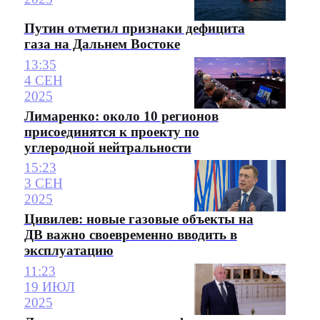
Путин отметил признаки дефицита
газа на Дальнем Востоке
13:35
4 СЕН
2025
Лимаренко: около 10 регионов
присоединятся к проекту по
углеродной нейтральности
15:23
3 СЕН
2025
Цивилев: новые газовые объекты на
ДВ важно своевременно вводить в
эксплуатацию
11:23
19 ИЮЛ
2025