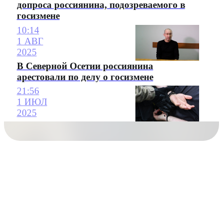
допроса россиянина, подозреваемого в
госизмене
10:14
1 АВГ
2025
В Северной Осетии россиянина
арестовали по делу о госизмене
21:56
1 ИЮЛ
2025