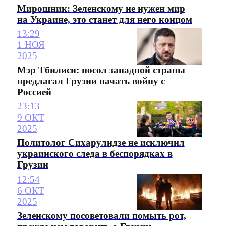
Мирошник: Зеленскому не нужен мир
на Украине, это станет для него концом
13:29
1 НОЯ
2025
Мэр Тбилиси: посол западной страны
предлагал Грузии начать войну с
Россией
23:13
9 ОКТ
2025
Политолог Сихарулидзе не исключил
украинского следа в беспорядках в
Грузии
12:54
6 ОКТ
2025
Зеленскому посоветовали помыть рот,