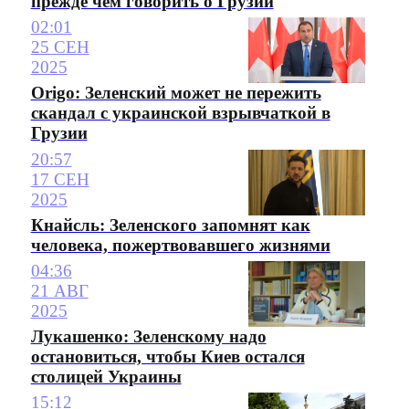
прежде чем говорить о Грузии
02:01
25 СЕН
2025
Origo: Зеленский может не пережить
скандал с украинской взрывчаткой в
Грузии
20:57
17 СЕН
2025
Кнайсль: Зеленского запомнят как
человека, пожертвовавшего жизнями
04:36
21 АВГ
2025
Лукашенко: Зеленскому надо
остановиться, чтобы Киев остался
столицей Украины
15:12