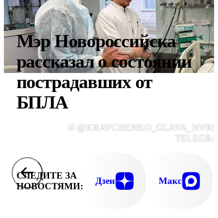
Мэр Новороссийска
рассказал о состоянии
пострадавших от
БПЛА
© @KRAVCHENKO_GLAVA_NVRS
TELEGR
СЛЕДИТЕ ЗА
Дзен
Макс
НОВОСТЯМИ: