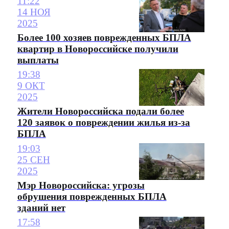
11:22
14 НОЯ
2025
Более 100 хозяев поврежденных БПЛА
квартир в Новороссийске получили
выплаты
19:38
9 ОКТ
2025
Жители Новороссийска подали более
120 заявок о повреждении жилья из-за
БПЛА
19:03
25 СЕН
2025
Мэр Новороссийска: угрозы
обрушения поврежденных БПЛА
зданий нет
17:58