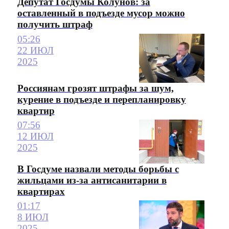
Депутат Госдумы Колунов: за
оставленный в подъезде мусор можно
получить штраф
05:26
22 ИЮЛ
2025
Россиянам грозят штрафы за шум,
курение в подъезде и перепланировку
квартир
07:56
12 ИЮЛ
2025
В Госдуме назвали методы борьбы с
жильцами из-за антисанитарии в
квартирах
01:17
8 ИЮЛ
2025