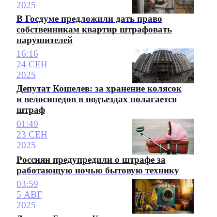
2025
В Госдуме предложили дать право
собственникам квартир штрафовать
нарушителей
16:16
24 СЕН
2025
Депутат Кошелев: за хранение колясок
и велосипедов в подъездах полагается
штраф
01:49
23 СЕН
2025
Россиян предупредили о штрафе за
работающую ночью бытовую технику
03:59
5 АВГ
2025