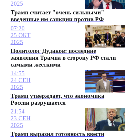
2025
Трамп считает "очень сильными"
введенные им санкции против РФ
07:20
25 ОКТ
2025
Политолог Дудаков: последние
заявления Трампа в сторону РФ стали
самыми жесткими
14:55
24 СЕН
2025
Трамп утверждает, что экономика
России разрушается
21:54
23 СЕН
2025
Трамп выразил готовность ввести