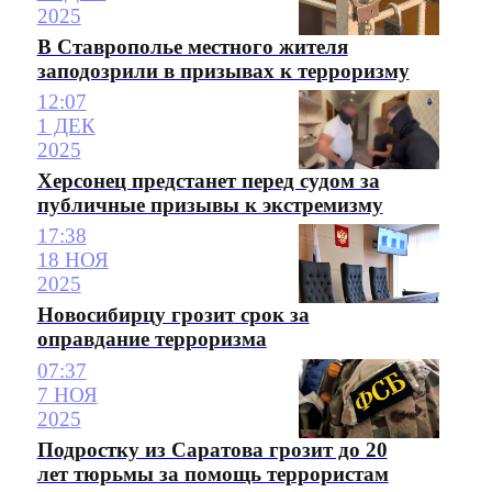
2025
В Ставрополье местного жителя
заподозрили в призывах к терроризму
12:07
1 ДЕК
2025
Херсонец предстанет перед судом за
публичные призывы к экстремизму
17:38
18 НОЯ
2025
Новосибирцу грозит срок за
оправдание терроризма
07:37
7 НОЯ
2025
Подростку из Саратова грозит до 20
лет тюрьмы за помощь террористам