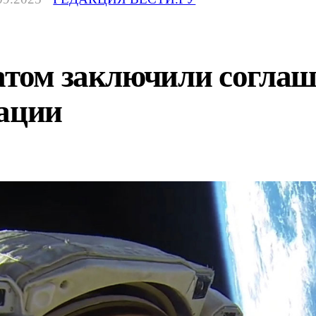
атом заключили соглаш
зации