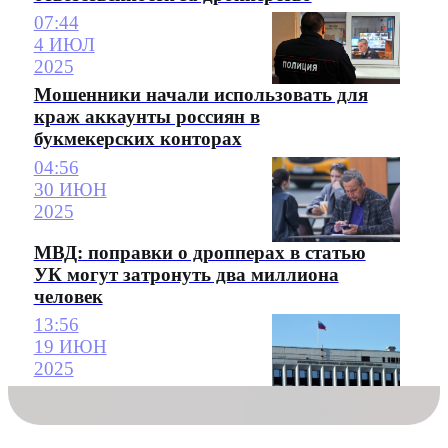
07:44
4 ИЮЛ
2025
Мошенники начали использовать для
краж аккаунты россиян в
букмекерских конторах
04:56
30 ИЮН
2025
МВД: поправки о дропперах в статью
УК могут затронуть два миллиона
человек
13:56
19 ИЮН
2025