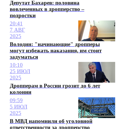
Депутат Бахарев: половина
вовлеченных в дропперство –
подростки
20:41
7 АВГ
2025
Володин: "начинающие" дропперы
могут избежать наказания, им стоит
задуматься
10:10
25 ИЮЛ
2025
Дропперам в России грозит до 6 лет
колонии
09:59
5 ИЮЛ
2025
В МВД напомнили об уголовной
ответственности за дропперство