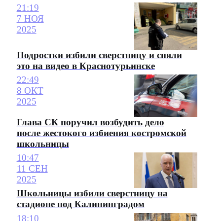
21:19
7 НОЯ
2025
Подростки избили сверстницу и сняли
это на видео в Краснотурьинске
22:49
8 ОКТ
2025
Глава СК поручил возбудить дело
после жестокого избиения костромской
школьницы
10:47
11 СЕН
2025
Школьницы избили сверстницу на
стадионе под Калининградом
18:10