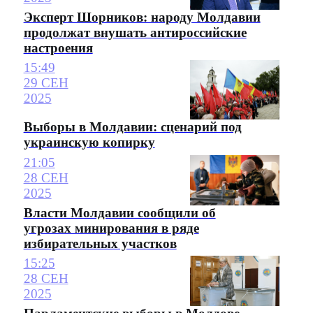
Эксперт Шорников: народу Молдавии
продолжат внушать антироссийские
настроения
15:49
29 СЕН
2025
Выборы в Молдавии: сценарий под
украинскую копирку
21:05
28 СЕН
2025
Власти Молдавии сообщили об
угрозах минирования в ряде
избирательных участков
15:25
28 СЕН
2025