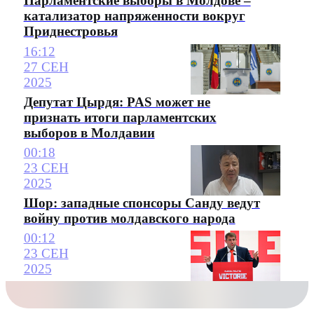
Парламентские выборы в Молдове –
катализатор напряженности вокруг
Приднестровья
16:12
27 СЕН
2025
Депутат Цырдя: PAS может не
признать итоги парламентских
выборов в Молдавии
00:18
23 СЕН
2025
Шор: западные спонсоры Санду ведут
войну против молдавского народа
00:12
23 СЕН
2025