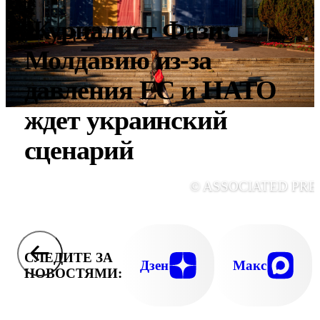
Журналист Фази:
Молдавию из-за
давления ЕС и НАТО
ждет украинский
сценарий
© ASSOCIATED PRE
СЛЕДИТЕ ЗА
Дзен
Макс
НОВОСТЯМИ: