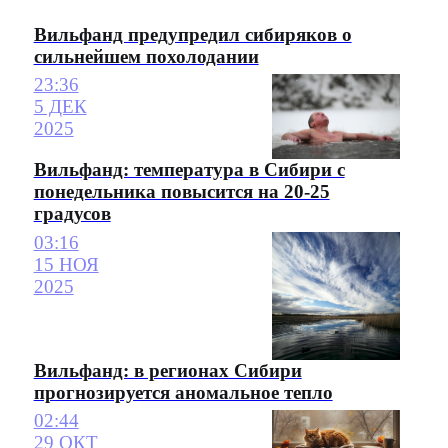
Вильфанд предупредил сибиряков о
сильнейшем похолодании
23:36
5 ДЕК
2025
Вильфанд: температура в Сибири с
понедельника повысится на 20-25
градусов
03:16
15 НОЯ
2025
Вильфанд: в регионах Сибири
прогнозируется аномальное тепло
02:44
29 ОКТ