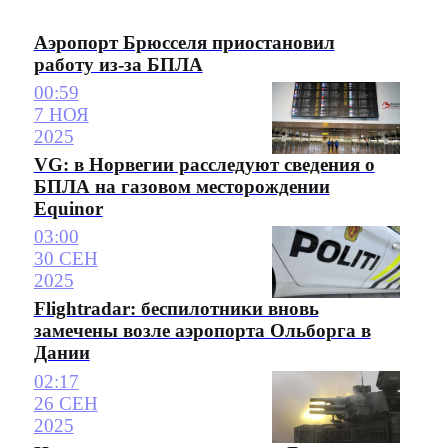
Аэропорт Брюсселя приостановил
работу из-за БПЛА
00:59
7 НОЯ
2025
VG: в Норвегии расследуют сведения о
БПЛА на газовом месторождении
Equinor
03:00
30 СЕН
2025
Flightradar: беспилотники вновь
замечены возле аэропорта Ольборга в
Дании
02:17
26 СЕН
2025