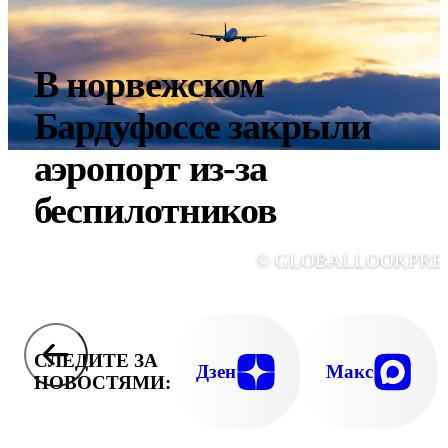
В норвежском
Бардуфоссе закрыли
аэропорт из-за
беспилотников
© GLOBALLOOKPRE
СЛЕДИТЕ ЗА
Дзен
Макс
НОВОСТЯМИ: