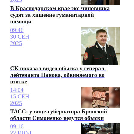
В Краснодарском крае экс-чиновника
судят за хищение гуманитарной
помощи
09:46
30 СЕН
2025
СК показал видео обыска у генерал-
лейтенанта Панова, обвиняемого во
взятке
14:04
15 СЕН
2025
ТАСС: у вице-губернатора Брянской
области Симоненко ведутся обыски
09:16
22 ИЮЛ