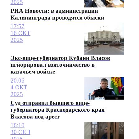
2025
РИА Новости: в администрации
Калининграда проводятся обыски
17:57
16 ОКТ
2025
Экс-вице-губернатор Кубани Власов
игнорировал взяточничество в
казачьем войске
20:06
4 ОКТ
2025
Суд отправил бывшего вице-
губернатора Краснодарского края
Власова под арест
16:10
30 СЕН
2025