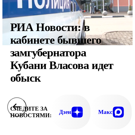
РИА Новости: в
кабинете бывшего
замгубернатора
Кубани Власова идет
обыск
СЛЕДИТЕ ЗА
Дзен
Макс
НОВОСТЯМИ: