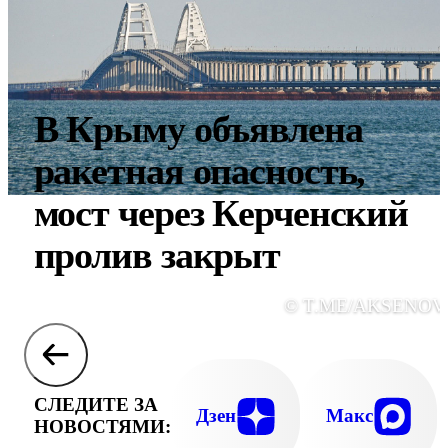
В Крыму объявлена
ракетная опасность,
мост через Керченский
пролив закрыт
© T.ME/AKSENOV
СЛЕДИТЕ ЗА
Дзен
Макс
НОВОСТЯМИ: