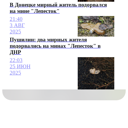
В Донецке мирный житель подорвался
на мине "Лепесток"
21:40
3 АВГ
2025
Пушилин: два мирных жителя
подорвались на минах "Лепесток" в
ДНР
22:03
25 ИЮН
2025