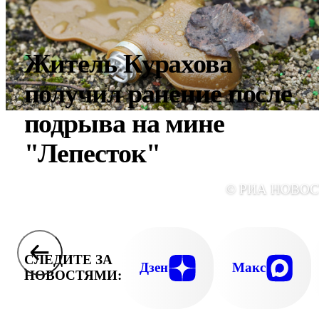
Житель Курахова
получил ранение после
подрыва на мине
"Лепесток"
© РИА НОВО
СЛЕДИТЕ ЗА
Дзен
Макс
НОВОСТЯМИ: