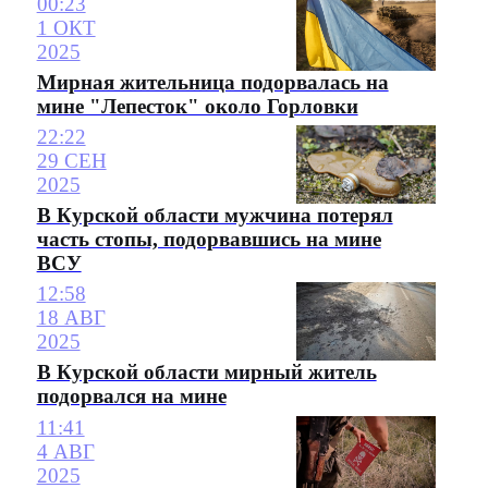
00:23
1 ОКТ
2025
Мирная жительница подорвалась на
мине "Лепесток" около Горловки
22:22
29 СЕН
2025
В Курской области мужчина потерял
часть стопы, подорвавшись на мине
ВСУ
12:58
18 АВГ
2025
В Курской области мирный житель
подорвался на мине
11:41
4 АВГ
2025