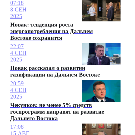
07:18
8 СЕН
2025
Новак: тенденция роста
энергопотребления на Дальнем
Востоке сохранится
22:07
4 СЕН
2025
Новак рассказал о развитии
газификации на Дальнем Востоке
20:59
4 СЕН
2025
Чекунков: не менее 5% средств
госпрограмм направят на развитие
Дальнего Востока
17:08
15 АВГ