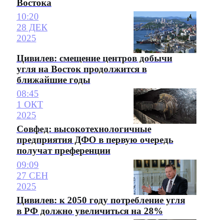
Востока
10:20
28 ДЕК
2025
Цивилев: смещение центров добычи
угля на Восток продолжится в
ближайшие годы
08:45
1 ОКТ
2025
Совфед: высокотехнологичные
предприятия ДФО в первую очередь
получат преференции
09:09
27 СЕН
2025
Цивилев: к 2050 году потребление угля
в РФ должно увеличиться на 28%