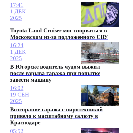
17:41
1 ДЕК
2025
Toyota Land Cruiser мог взорваться в
Московском из-за подложенного СВУ
16:24
1 ДЕК
2025
В Югорске водитель чудом выжил
после взрыва гаража при попытке
завести машину
16:02
19 СЕН
2025
Возгорание гаража с пиротехникой
привело к масштабному салюту в
Краснодаре
05:52