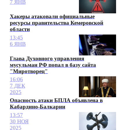
7 ЯНВ
Хакеры атаковали официальные
ресурсы правительства Кемеровской
области
13:45
6 ЯНВ
Глава Духовного управления
мусульман РФ попал в базу сайта
"Миротворец"
16:06
7 ДЕК
2025
Опасность атаки БПЛА объявлена в
Кабардино-Балкарии
13:57
30 НОЯ
2025