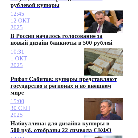
рублевой купюры
12:45
12 ОКТ
2025
В России началось голосование за
новый дизайн банкноты в 500 рублей
10:31
1 ОКТ
2025
Рифат Сабитов: купюры представляют
государство в регионах и во внешнем
мире
15:00
30 СЕН
2025
Набиуллина: для дизайна купюры в
500 руб. отобраны 22 символа СКФО