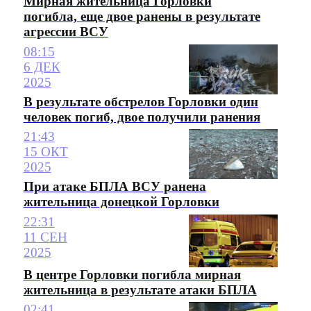
Мирная жительница Горловки
погибла, еще двое ранены в результате
агрессии ВСУ
08:15
6 ДЕК
2025
В результате обстрелов Горловки один
человек погиб, двое получили ранения
21:43
15 ОКТ
2025
При атаке БПЛА ВСУ ранена
жительница донецкой Горловки
22:31
11 СЕН
2025
В центре Горловки погибла мирная
жительница в результате атаки БПЛА
02:41