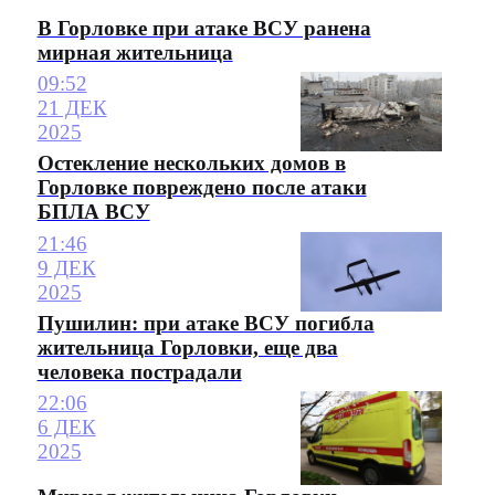
В Горловке при атаке ВСУ ранена
мирная жительница
09:52
21 ДЕК
2025
Остекление нескольких домов в
Горловке повреждено после атаки
БПЛА ВСУ
21:46
9 ДЕК
2025
Пушилин: при атаке ВСУ погибла
жительница Горловки, еще два
человека пострадали
22:06
6 ДЕК
2025