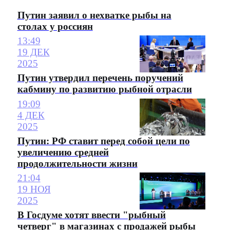
Путин заявил о нехватке рыбы на
столах у россиян
13:49
19 ДЕК
2025
Путин утвердил перечень поручений
кабмину по развитию рыбной отрасли
19:09
4 ДЕК
2025
Путин: РФ ставит перед собой цели по
увеличению средней
продолжительности жизни
21:04
19 НОЯ
2025
В Госдуме хотят ввести "рыбный
четверг" в магазинах с продажей рыбы