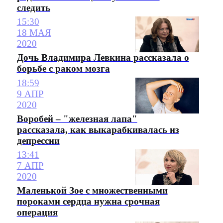
следить
15:30
18 МАЯ
2020
Дочь Владимира Левкина рассказала о
борьбе с раком мозга
18:59
9 АПР
2020
Воробей – "железная лапа"
рассказала, как выкарабкивалась из
депрессии
13:41
7 АПР
2020
Маленькой Зое с множественными
пороками сердца нужна срочная
операция