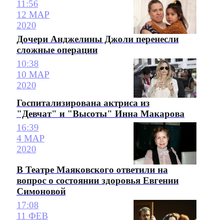
11:56
12 МАР
2020
Дочери Анджелины Джоли перенесли
сложные операции
10:38
10 МАР
2020
Госпитализирована актриса из
"Девчат" и "Высоты" Инна Макарова
16:39
4 МАР
2020
В Театре Маяковского ответили на
вопрос о состоянии здоровья Евгении
Симоновой
17:08
11 ФЕВ