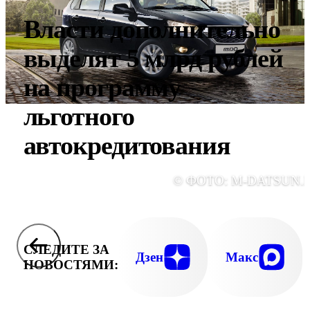
Власти дополнительно
выделят 5 млрд рублей
на программу
льготного
автокредитования
© ФОТО: M-DATSUN.
СЛЕДИТЕ ЗА
Дзен
Макс
НОВОСТЯМИ: