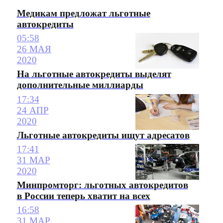
Медикам предложат льготные
автокредиты
05:58
26 МАЯ
2020
На льготные автокредиты выделят
дополнительные миллиарды
17:34
24 АПР
2020
Льготные автокредиты ищут адресатов
17:41
31 МАР
2020
Минпромторг: льготных автокредитов
в России теперь хватит на всех
16:58
31 МАР