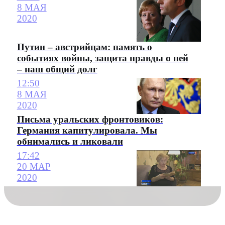
8 МАЯ
2020
Путин – австрийцам: память о
событиях войны, защита правды о ней
– наш общий долг
12:50
8 МАЯ
2020
Письма уральских фронтовиков:
Германия капитулировала. Мы
обнимались и ликовали
17:42
20 МАР
2020