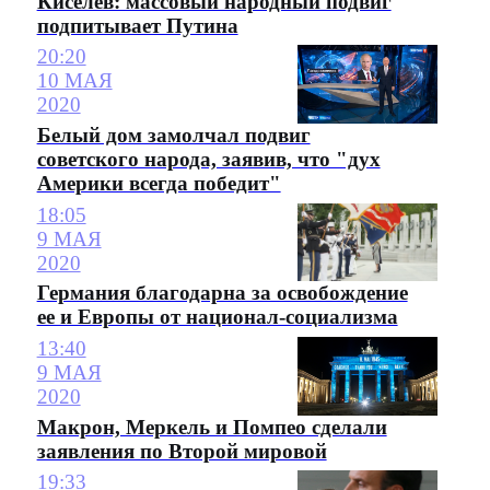
Киселёв: массовый народный подвиг
подпитывает Путина
20:20
10 МАЯ
2020
Белый дом замолчал подвиг
советского народа, заявив, что "дух
Америки всегда победит"
18:05
9 МАЯ
2020
Германия благодарна за освобождение
ее и Европы от национал-социализма
13:40
9 МАЯ
2020
Макрон, Меркель и Помпео сделали
заявления по Второй мировой
19:33