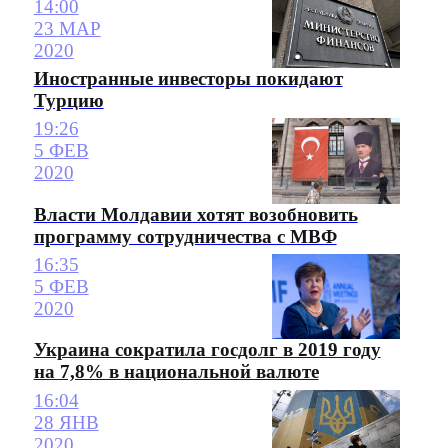
14:00
23 МАР
2020
Иностранные инвесторы покидают
Турцию
19:26
5 ФЕВ
2020
Власти Молдавии хотят возобновить
программу сотрудничества с МВФ
16:35
5 ФЕВ
2020
Украина сократила госдолг в 2019 году
на 7,8% в национальной валюте
16:04
28 ЯНВ
2020