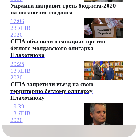
Украина направит треть бюджета-2020
на погашение госдолга
17:06
23 ЯНВ
2020
США объявили о санкциях против
беглого молдавского олигарха
Плахотнюка
20:25
13 ЯНВ
2020
США запретили въезд на свою
территорию беглому олигарху
Плахотнюку
19:39
13 ЯНВ
2020