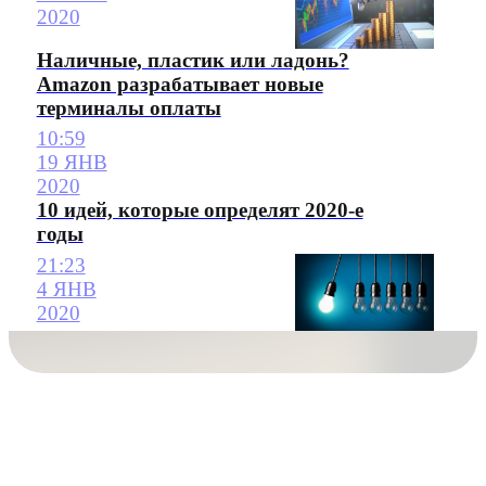
2020
Наличные, пластик или ладонь?
Amazon разрабатывает новые
терминалы оплаты
10:59
19 ЯНВ
2020
10 идей, которые определят 2020-е
годы
21:23
4 ЯНВ
2020