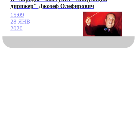
дирижер" Джозеф Олефирович
15:09
28 ЯНВ
2020