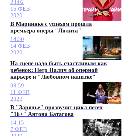
23:02
16 ФЕВ
2020
В Мариинке с успехом прошла
премьера оперы "Лолита"
14:30
14 ФЕВ
2020
На сцене надо быть счастливым как
ребенок: Петр Налич об оперной
карьере и "Любовном напитке"
08:59
11 ФЕВ
2020
В "Зарядье" прозвучит цикл песен
"16+" Антона Батагова
14:15
7 ФЕВ
2020