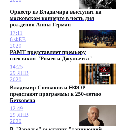
Оркестр из Владимира выступит на
московском концерте в честь дня
рождения Анны Герман
17:11
6 ФЕВ
2020
РАМТ представляет премьеру
спектакля "Ромео и Джульетта"
14:25
29 ЯНВ
2020
Владимир Спиваков и НФОР
представят программы к 250-летию
Бетховена
12:49
29 ЯНВ
2020
В "Зарядье" выступит "танцующий