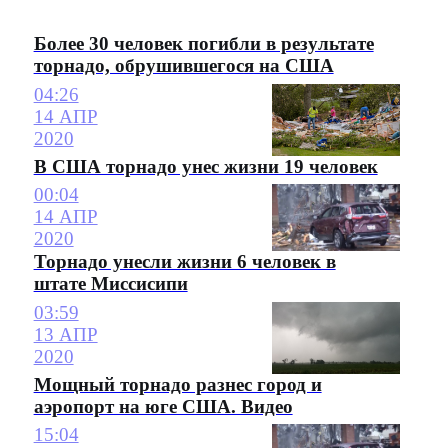
Более 30 человек погибли в результате
торнадо, обрушившегося на США
04:26
14 АПР
2020
В США торнадо унес жизни 19 человек
00:04
14 АПР
2020
Торнадо унесли жизни 6 человек в
штате Миссисипи
03:59
13 АПР
2020
Мощный торнадо разнес город и
аэропорт на юге США. Видео
15:04