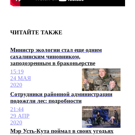
ЧИТАЙТЕ ТАКЖЕ
Министр экологии стал еще одним
сахалинским чиновником,
заподозренным в браконьерстве
15:19
24 МАЯ
2020
Сотрудники районной администрации
подожгли лес: подробности
21:44
29 АПР
2020
Мэр Усть-Кута поймал в своих угодьях