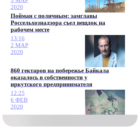
3 МАР
2020
Пойман с поличным: замглавы
Россельхознадзора съел вещдок на
рабочем месте
13:16
2 МАР
2020
860 гектаров на побережье Байкала
оказалось в собственности у
иркутского предпринимателя
12:25
6 ФЕВ
2020