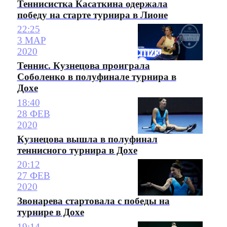
Теннисистка Касаткина одержала
победу на старте турнира в Лионе
22:25
3 МАР
2020
Теннис. Кузнецова проиграла
Соболенко в полуфинале турнира в
Дохе
18:40
28 ФЕВ
2020
Кузнецова вышла в полуфинал
теннисного турнира в Дохе
20:12
27 ФЕВ
2020
Звонарева стартовала с победы на
турнире в Дохе
19:14