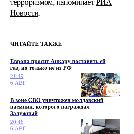
терроризмом, напоминает
РИА
Новости
.
ЧИТАЙТЕ ТАКЖЕ
Европа просит Анкару поставить ей
газ, но только не из РФ
21:49
6 АВГ
В зоне СВО уничтожен молдавский
наемник, которого награждал
Залужный
20:46
6 АВГ