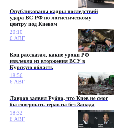
Опубликованы кадры последствий
удара ВС РФ по логистическому
центру под Киевом
20:10
6 АВГ
Коц рассказал, какие уроки РФ
извлекла из вторжения ВСУ в
Курскую область
18:56
6 АВГ
Лавров заявил Рубио, что Киев не смог
бы совершать теракты без Запада
18:32
6 АВГ