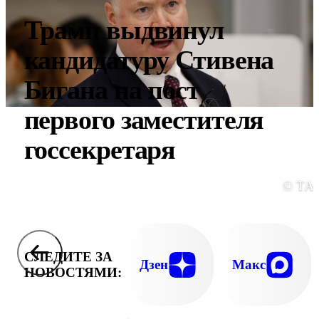
Трамп выдвинул
кандидатуру Стивена
Бигана на пост
первого заместителя
госсекретаря
© ТА
СЛЕДИТЕ ЗА
Дзен
Макс
НОВОСТЯМИ: