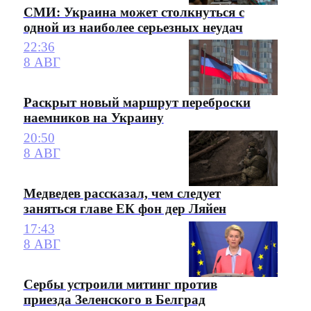
СМИ: Украина может столкнуться с
одной из наиболее серьезных неудач
22:36
8 АВГ
Раскрыт новый маршрут переброски
наемников на Украину
20:50
8 АВГ
Медведев рассказал, чем следует
заняться главе ЕК фон дер Ляйен
17:43
8 АВГ
Сербы устроили митинг против
приезда Зеленского в Белград