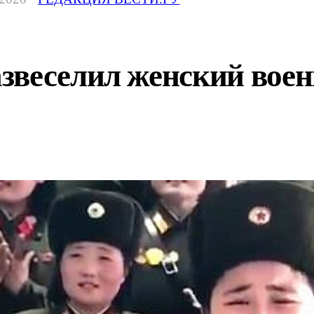
звеселил женский воен