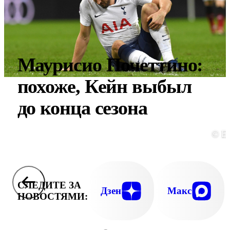
Маурисио Почеттино:
похоже, Кейн выбыл
до конца сезона
© E
СЛЕДИТЕ ЗА
Дзен
Макс
НОВОСТЯМИ: