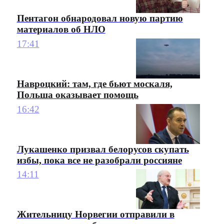
Пентагон обнародовал новую партию
материалов об НЛО
17:41
Навроцкий: там, где бьют москаля,
Польша оказывает помощь
16:42
Лукашенко призвал белорусов скупать
избы, пока все не разобрали россияне
14:11
Жительницу Норвегии отправили в