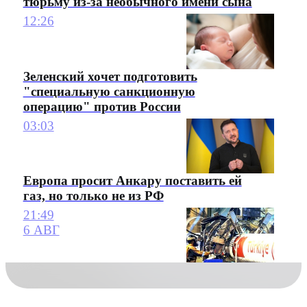
тюрьму из-за необычного имени сына
12:26
Зеленский хочет подготовить
"специальную санкционную
операцию" против России
03:03
Европа просит Анкару поставить ей
газ, но только не из РФ
21:49
6 АВГ