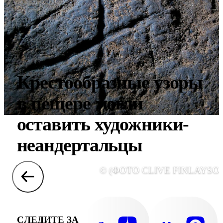
Крестообразные узоры
в пещере могли
оставить художники-
неандертальцы
© (ФОТО CLIVE FINLAYSON
СЛЕДИТЕ ЗА