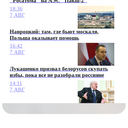
"Росатома" на АЭС "Пакш-2"
18:36
7 АВГ
Навроцкий: там, где бьют москаля,
Польша оказывает помощь
16:42
7 АВГ
Лукашенко призвал белорусов скупать
избы, пока все не разобрали россияне
14:11
7 АВГ