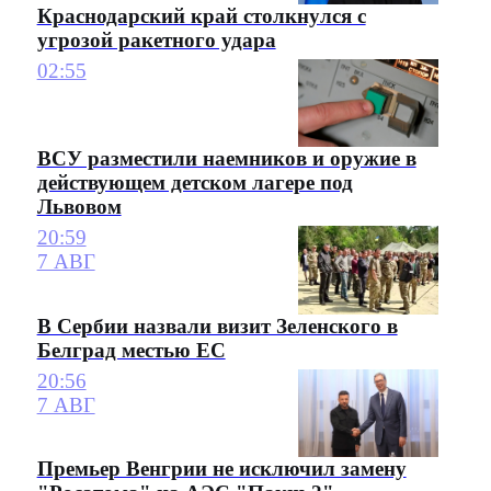
Краснодарский край столкнулся с
угрозой ракетного удара
02:55
ВСУ разместили наемников и оружие в
действующем детском лагере под
Львовом
20:59
7 АВГ
В Сербии назвали визит Зеленского в
Белград местью ЕС
20:56
7 АВГ
Премьер Венгрии не исключил замену