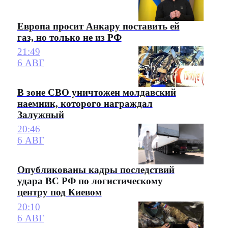
Европа просит Анкару поставить ей
газ, но только не из РФ
21:49
6 АВГ
В зоне СВО уничтожен молдавский
наемник, которого награждал
Залужный
20:46
6 АВГ
Опубликованы кадры последствий
удара ВС РФ по логистическому
центру под Киевом
20:10
6 АВГ