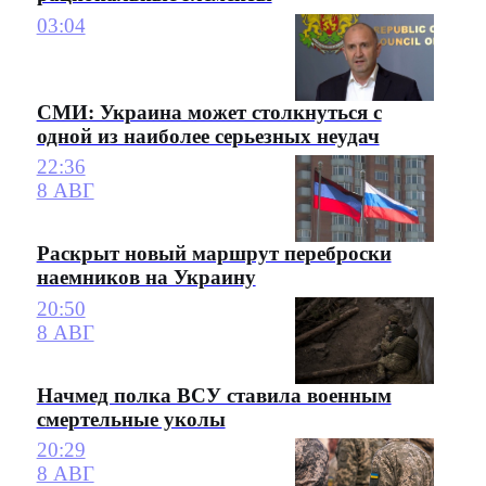
03:04
СМИ: Украина может столкнуться с
одной из наиболее серьезных неудач
22:36
8 АВГ
Раскрыт новый маршрут переброски
наемников на Украину
20:50
8 АВГ
Начмед полка ВСУ ставила военным
смертельные уколы
20:29
8 АВГ