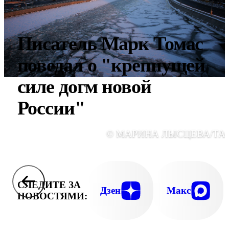
Писатель Марк Томас
поведал о "крепнущей
силе догм новой
России"
© МАРИНА ЛЫСЦЕВА/ТА
СЛЕДИТЕ ЗА
Дзен
Макс
НОВОСТЯМИ: