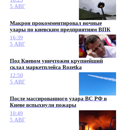
5 АВГ
Макрон прокомментировал ночные
удары по киевским предприятиям ВПК
16:39
5 АВГ
Под Киевом уничтожен крупнейший
склад маркетплейса Rozetka
12:50
5 АВГ
После массированного удара ВС РФ в
Киеве вспыхнули пожары
10:49
5 АВГ