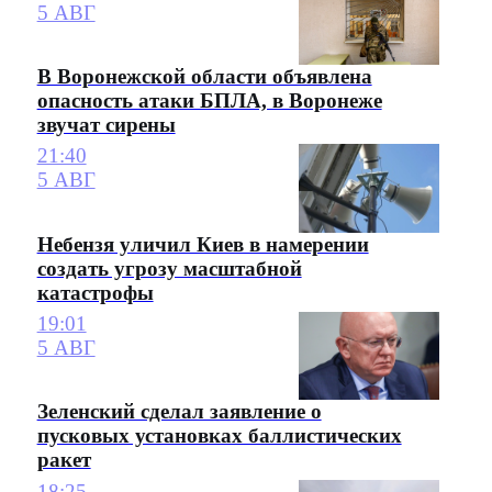
5 АВГ
В Воронежской области объявлена
опасность атаки БПЛА, в Воронеже
звучат сирены
21:40
5 АВГ
Небензя уличил Киев в намерении
создать угрозу масштабной
катастрофы
19:01
5 АВГ
Зеленский сделал заявление о
пусковых установках баллистических
ракет
18:25