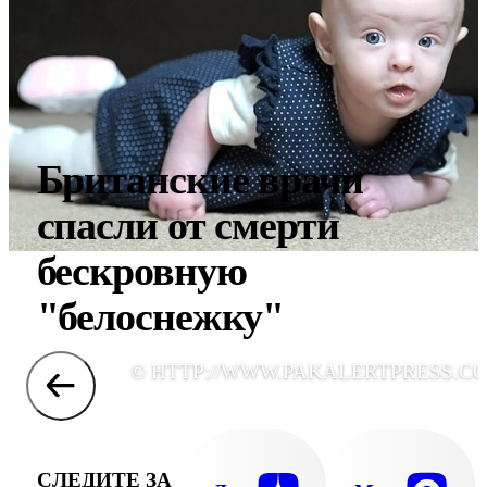
Британские врачи
спасли от смерти
бескровную
"белоснежку"
© HTTP://WWW.PAKALERTPRESS.C
СЛЕДИТЕ ЗА