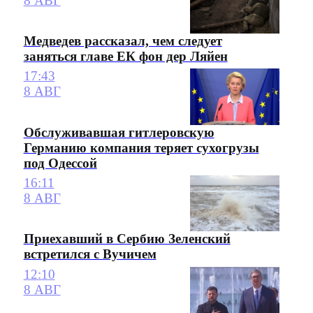
8 АВГ
Медведев рассказал, чем следует
заняться главе ЕК фон дер Ляйен
17:43
8 АВГ
Обслуживавшая гитлеровскую
Германию компания теряет сухогрузы
под Одессой
16:11
8 АВГ
Приехавший в Сербию Зеленский
встретился с Вучичем
12:10
8 АВГ