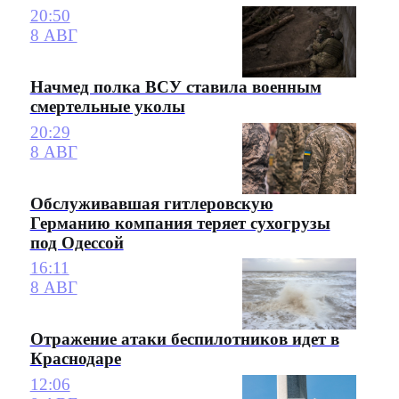
20:50
8 АВГ
Начмед полка ВСУ ставила военным
смертельные уколы
20:29
8 АВГ
Обслуживавшая гитлеровскую
Германию компания теряет сухогрузы
под Одессой
16:11
8 АВГ
Отражение атаки беспилотников идет в
Краснодаре
12:06