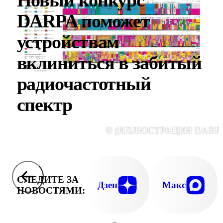
DARPA поможет
устройствам
вклиниться в забитый
радиочастотный
спектр
© (ИЛЛЮСТРАЦИЯ DARPA
СЛЕДИТЕ ЗА
Дзен
Макс
НОВОСТЯМИ: