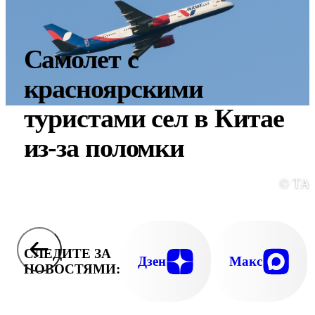
Самолет с
красноярскими
туристами сел в Китае
из-за поломки
© ТА
СЛЕДИТЕ ЗА
Дзен
Макс
НОВОСТЯМИ: