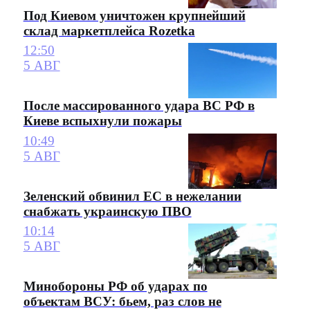
Под Киевом уничтожен крупнейший
склад маркетплейса Rozetka
12:50
5 АВГ
После массированного удара ВС РФ в
Киеве вспыхнули пожары
10:49
5 АВГ
Зеленский обвинил ЕС в нежелании
снабжать украинскую ПВО
10:14
5 АВГ
Минобороны РФ об ударах по
объектам ВСУ: бьем, раз слов не