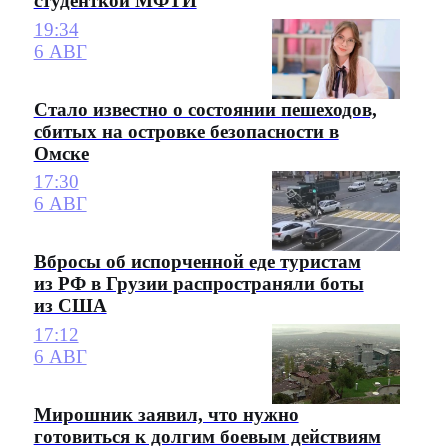
студенткой МФТИ
19:34
6 АВГ
Стало известно о состоянии пешеходов,
сбитых на островке безопасности в
Омске
17:30
6 АВГ
Вбросы об испорченной еде туристам
из РФ в Грузии распространяли боты
из США
17:12
6 АВГ
Мирошник заявил, что нужно
готовиться к долгим боевым действиям