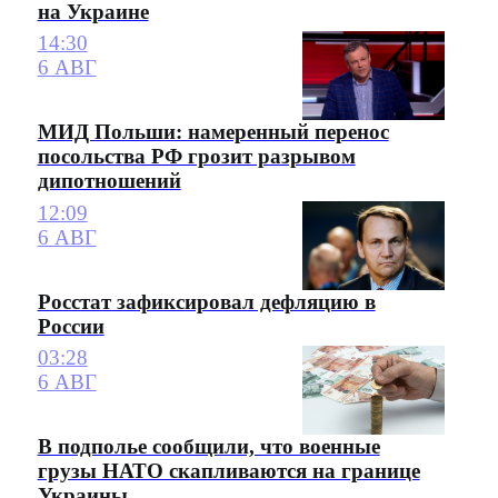
на Украине
14:30
6 АВГ
МИД Польши: намеренный перенос
посольства РФ грозит разрывом
дипотношений
12:09
6 АВГ
Росстат зафиксировал дефляцию в
России
03:28
6 АВГ
В подполье сообщили, что военные
грузы НАТО скапливаются на границе
Украины