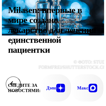
Milasen: впервые в
мире создано
лекарство для лечения
единственной
пациентки
© ФОТО: STUD
FORMFREI/SHUTTERSTOCK.C
СЛЕДИТЕ ЗА
Дзен
Макс
НОВОСТЯМИ: