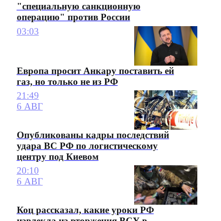
"специальную санкционную
операцию" против России
03:03
Европа просит Анкару поставить ей
газ, но только не из РФ
21:49
6 АВГ
Опубликованы кадры последствий
удара ВС РФ по логистическому
центру под Киевом
20:10
6 АВГ
Коц рассказал, какие уроки РФ
извлекла из вторжения ВСУ в