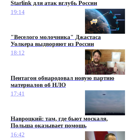
Starlink для атак вглубь России
19:14
"Веселого молочника" Джастаса
Уолкера выдворяют из России
18:12
Пентагон обнародовал новую партию
материалов об НЛО
17:41
Навроцкий: там, где бьют москаля,
Польша оказывает помощь
16:42