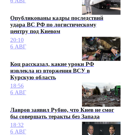
6 АВГ
Опубликованы кадры последствий
удара ВС РФ по логистическому
центру под Киевом
20:10
6 АВГ
Коц рассказал, какие уроки РФ
извлекла из вторжения ВСУ в
Курскую область
18:56
6 АВГ
Лавров заявил Рубио, что Киев не смог
бы совершать теракты без Запада
18:32
6 АВГ