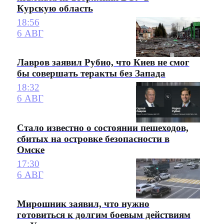
Курскую область
18:56
6 АВГ
Лавров заявил Рубио, что Киев не смог
бы совершать теракты без Запада
18:32
6 АВГ
Стало известно о состоянии пешеходов,
сбитых на островке безопасности в
Омске
17:30
6 АВГ
Мирошник заявил, что нужно
готовиться к долгим боевым действиям