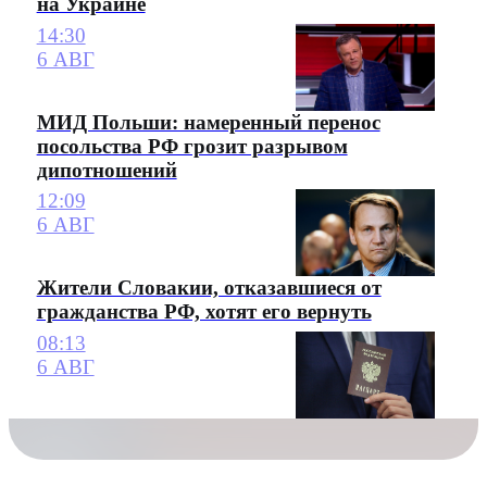
на Украине
14:30
6 АВГ
МИД Польши: намеренный перенос
посольства РФ грозит разрывом
дипотношений
12:09
6 АВГ
Жители Словакии, отказавшиеся от
гражданства РФ, хотят его вернуть
08:13
6 АВГ