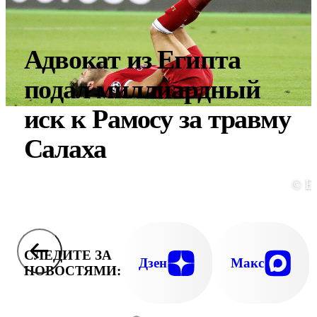
Адвокат из Египта
подал миллиардный
иск к Рамосу за травму
Салаха
© E
СЛЕДИТЕ ЗА
Дзен
Макс
НОВОСТЯМИ: