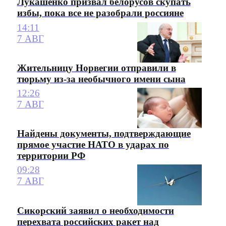
Лукашенко призвал белорусов скупать
избы, пока все не разобрали россияне
14:11
7 АВГ
Жительницу Норвегии отправили в
тюрьму из-за необычного имени сына
12:26
7 АВГ
Найдены документы, подтверждающие
прямое участие НАТО в ударах по
территории РФ
09:28
7 АВГ
Сикорский заявил о необходимости
перехвата российских ракет над