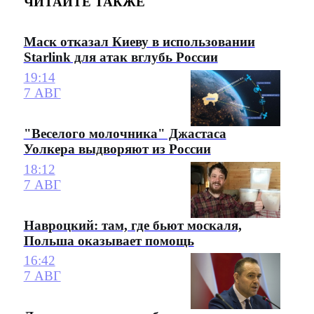
ЧИТАЙТЕ ТАКЖЕ
Маск отказал Киеву в использовании
Starlink для атак вглубь России
19:14
7 АВГ
"Веселого молочника" Джастаса
Уолкера выдворяют из России
18:12
7 АВГ
Навроцкий: там, где бьют москаля,
Польша оказывает помощь
16:42
7 АВГ